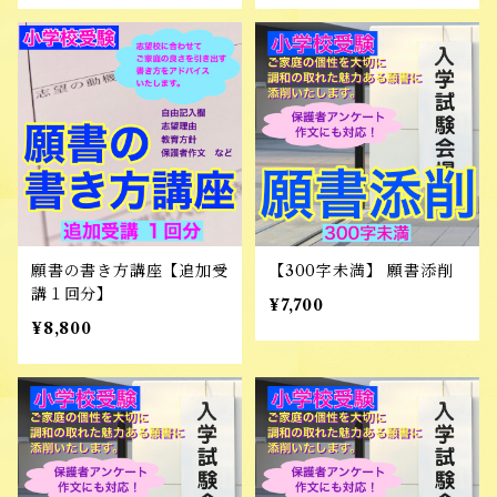
願書の書き方講座【追加受
【300字未満】 願書添削
講１回分】
¥7,700
¥8,800