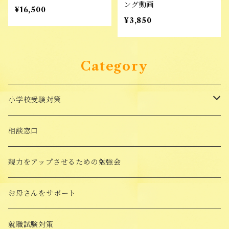
ング動画
¥16,500
¥3,850
Category
小学校受験対策
面接対策講座
相談窓口
受験対策Goods
親力をアップさせるための勉強会
願書添削
お母さんをサポート
願書の書き方講座
就職試験対策