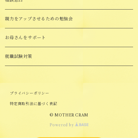
相談窓口
受験対策Goods
親力をアップさせるための勉強会
願書添削
お母さんをサポート
願書の書き方講座
就職試験対策
プライバシーポリシー
特定商取引法に基づく表記
© MOTHER CRAM
Powered by