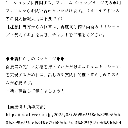
* 「ショップに質問する」フォーム: ショップページ内の専用
フォームからお問い合わせいただけます。（メールアドレス
等の個人情報入力は不要です）
【注意】当方からの回答は、再度同じ商品画面の「「ショッ
プに質問する」を開き、チャットをご確認ください。
◆◆講師からのメッセージ◆◆
面接官の先生に好感を持っていただけるコミュニケーション
を実現するためには、話し方や質問に的確に答えられるスキ
ルが必要です。
一緒に練習して参りましょう！
【面接特訓指導実績】
https://mothercram.jp/2025/06/25/%e6%8c%87%e5%b
0%8e%e5%ae%9f%e7%b8%be%e3%82%92%e6%9b%b4