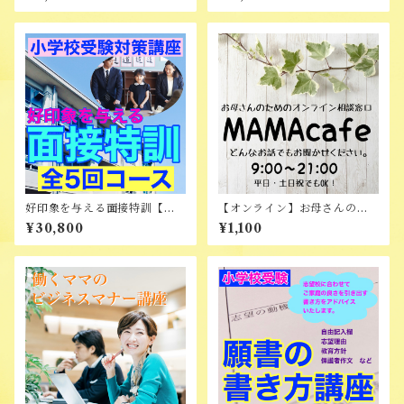
好印象を与える面接特訓【全5
【オンライン】お母さんのた
回コース】
めの相談窓口 MAMAcafe
¥30,800
¥1,100