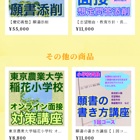
【慶応義塾】願書添削
【志望理由・教育方針・長所
短所】想定問答添削
¥55,000
¥11,000
その他の商品
東京農業大学稲花小学校 オン
願書の書き方講座【１回コー
ライン面接対策講座
ス】
¥8,800
¥11,000