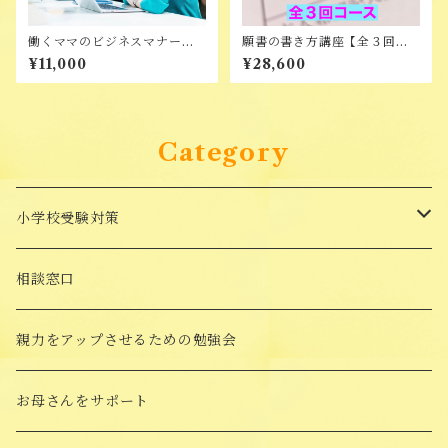
働くママのビジネスマナー講
願書の書き方講座【全３回コ
座
ース】
¥11,000
¥28,600
Category
小学校受験対策
面接対策講座
相談窓口
受験対策Goods
親力をアップさせるための勉強会
願書添削
お母さんをサポート