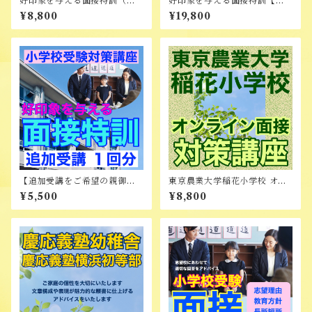
好印象を与える面接特訓（オ
好印象を与える面接特訓【全3
ンライン）
回コース】
¥8,800
¥19,800
【追加受講をご希望の親御様
東京農業大学稲花小学校 オン
向け】好印象を与える面接特
ライン面接対策講座
¥5,500
¥8,800
訓 追加受講 1回分