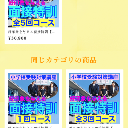
好印象を与える面接特訓【全5
回コース】
¥30,800
同じカテゴリの商品