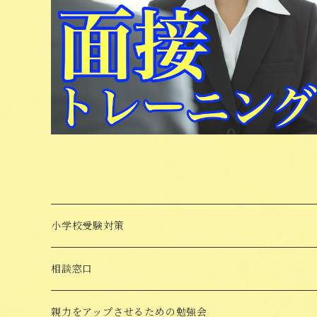
小学校受験対策
面接対策講座
相談窓口
受験対策Goods
親力をアップさせるための勉強会