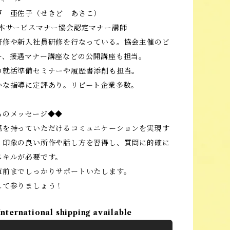
戸 亜佐子（せきど あさこ）
日本サービスマナー協会認定マナー講師
研修や新入社員研修を行なっている。協会主催のビ
ー、接遇マナー講座などの公開講座も担当。
の就活準備セミナーや履歴書添削も担当。
かな指導に定評あり。リピート企業多数。
らのメッセージ◆◆
感を持っていただけるコミュニケーションを実現す
、印象の良い所作や話し方を習得し、質問に的確に
スキルが必要です。
直前までしっかりサポートいたします。
して参りましょう！
International shipping available