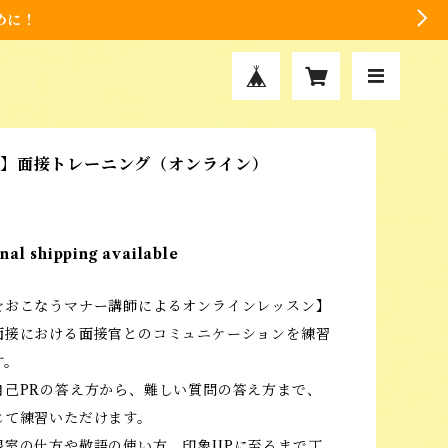
めに！
験】面接トレーニング（オンライン）
nal shipping available
をおこなうマナー講師によるオンラインレッスン】
面接における面接官とのコミュニケーションを練習
す。
自己PRの答え方から、難しい質問の答え方まで、
じて練習いただけます。
退室の仕方や敬語の使い方、印象UPに至るまで丁