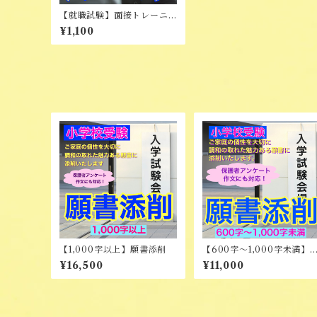
【就職試験】面接トレーニ
ング（オンライン）
¥1,100
【1,000字以上】願書添削
【600字～1,000字未満】
願書添削
¥16,500
¥11,000