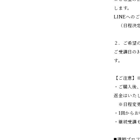
します。
LINEへの
（日程決定
２．ご希望
ご受講日の3
す。
【ご注意】
・ご購入後
返金はいた
※日程変更
・1回から
・継続受講
◼️講師プロ