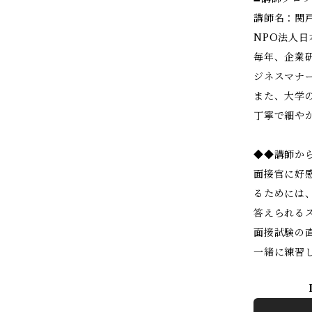
講師名：関
NPO法人
毎年、企業
ジネスマナ
また、大学
丁寧で細や
◆◆講師か
面接官に好
るためには
答えられる
面接試験の
一緒に練習