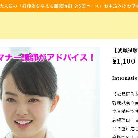
大人気の「好印象を与える面接特訓 全3回コース」お申込みはお早
【就職試
¥1,100
Internatio
【社員研修
就職試験の
する講座で
志望理由・
ご希望に応
会場での入