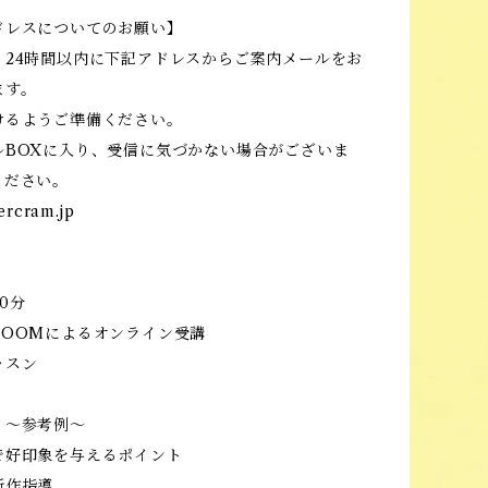
ドレスについてのお願い】
、24時間以内に下記アドレスからご案内メールをお
ます。
けるようご準備ください。
ルBOXに入り、受信に気づかない場合がございま
ください。
ercram.jp
0分
ZOOMによるオンライン受講
ッスン
】～参考例～
で好印象を与えるポイント
所作指導