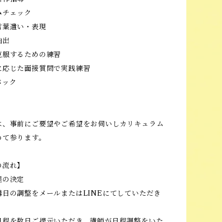
みチェック
言葉遣い・表現
抽出
克服するための練習
に応じた面接質問で実践練習
バック
は、事前にご要望やご希望をお伺いしカリキュラム
めて参ります。
の流れ】
程の決定
講日の調整をメールまたはLINEにてしていただき
日程を数日ご提示いただき、講師が日程調整をいた