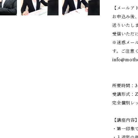
【メールア
お申込み後
送りいたし
受信いただ
※迷惑メー
す。ご注意
info@moth
所要時間：3
受講形式：
完全個別レ
【講座内容
・第一印象
・入退室の