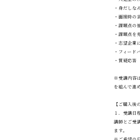
・身だしな
・面接時の
・課題点の
・課題点を
・志望企業
・フィード
・質疑応答
※受講内容
を組んで進
【ご購入後
１．受講日
講師とご受
ます。
※ご希望の