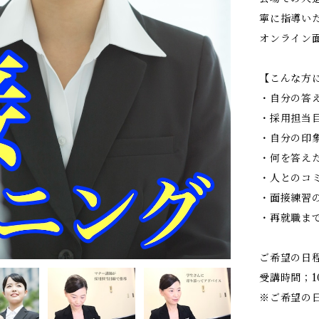
寧に指導い
オンライン
【こんな方
・自分の答
・採用担当
・自分の印
・何を答え
・人とのコ
・面接練習
・再就職ま
ご希望の日
受講時間；1
※ご希望の