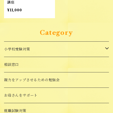
講座
¥11,000
Category
小学校受験対策
面接対策講座
相談窓口
受験対策Goods
親力をアップさせるための勉強会
願書添削
お母さんをサポート
願書の書き方講座
就職試験対策