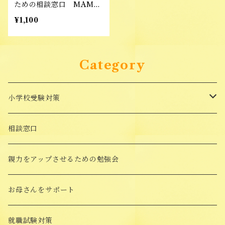
ための相談窓口 MAMA
cafe
¥1,100
Category
小学校受験対策
面接対策講座
相談窓口
受験対策Goods
親力をアップさせるための勉強会
願書添削
お母さんをサポート
願書の書き方講座
就職試験対策