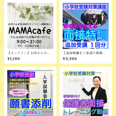
【オンライン】お母さんのた
【追加受講をご希望の親御様
めの相談窓口 MAMAcafe
向け】好印象を与える面接特
¥1,100
¥5,500
訓 追加受講 1回分