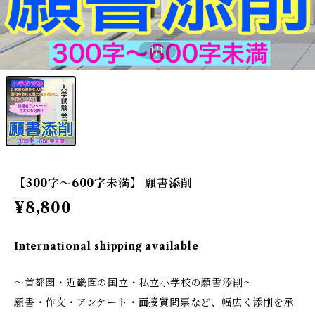
1
/1
【300字～600字未満】 願書添削
¥8,800
International shipping available
～首都圏・近畿圏の国立・私立小学校の願書添削～
願書・作文・アンケート・面接質問票など、幅広く添削を承