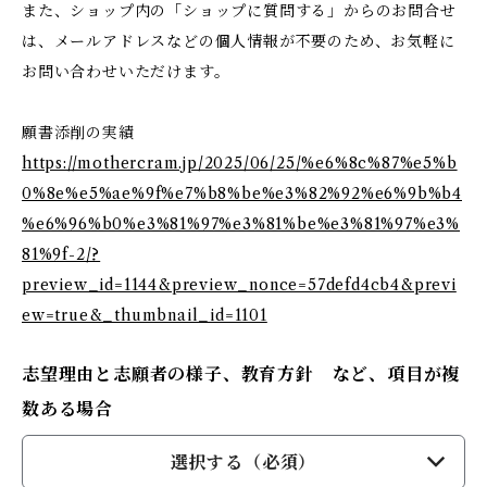
また、ショップ内の「ショップに質問する」からのお問合せ
は、メールアドレスなどの個人情報が不要のため、お気軽に
お問い合わせいただけます。
願書添削の実績
https://mothercram.jp/2025/06/25/%e6%8c%87%e5%b
0%8e%e5%ae%9f%e7%b8%be%e3%82%92%e6%9b%b4
%e6%96%b0%e3%81%97%e3%81%be%e3%81%97%e3%
81%9f-2/?
preview_id=1144&preview_nonce=57defd4cb4&previ
ew=true&_thumbnail_id=1101
志望理由と志願者の様子、教育方針 など、項目が複
数ある場合
選択する（必須）