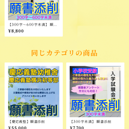
【300字～600字未満】 願書
添削
¥8,800
同じカテゴリの商品
【慶応義塾】願書添削
【300字未満】 願書添削
¥55,000
¥7,700