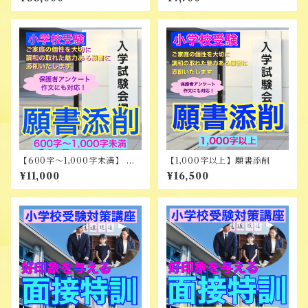
【600字～1,000字未満】 願
【1,000字以上】願書添削
書添削
¥11,000
¥16,500