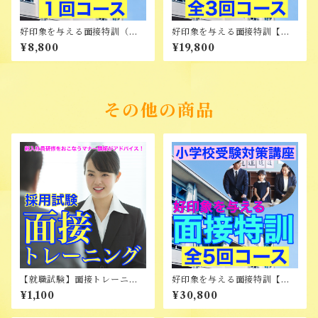
好印象を与える面接特訓（オ
好印象を与える面接特訓【全3
ンライン）
回コース】
¥8,800
¥19,800
その他の商品
【就職試験】面接トレーニン
好印象を与える面接特訓【全5
グ（オンライン）
回コース】
¥1,100
¥30,800