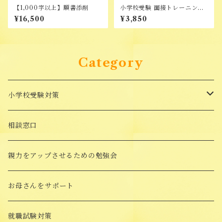
【1,000字以上】願書添削
小学校受験 面接トレーニング
動画
¥16,500
¥3,850
Category
小学校受験対策
面接対策講座
相談窓口
受験対策Goods
親力をアップさせるための勉強会
願書添削
お母さんをサポート
願書の書き方講座
就職試験対策