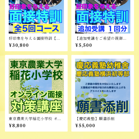
好印象を与える面接特訓【全5
【追加受講をご希望の親御様
回コース】
向け】好印象を与える面接特
¥30,800
¥5,500
訓 追加受講 1回分
東京農業大学稲花小学校 オン
【慶応義塾】願書添削
ライン面接対策講座
¥8,800
¥55,000