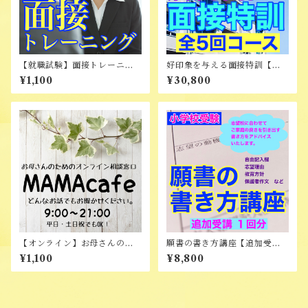
【就職試験】面接トレーニン
好印象を与える面接特訓【全5
グ（オンライン）
回コース】
¥1,100
¥30,800
【オンライン】お母さんのた
願書の書き方講座【追加受講
めの相談窓口 MAMAcafe
１回分】
¥1,100
¥8,800