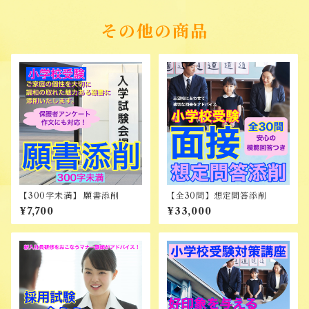
その他の商品
【300字未満】 願書添削
【全30問】想定問答添削
¥7,700
¥33,000