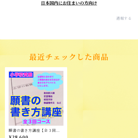
日本国内にお住まいの方向け
通報する
最近チェックした商品
願書の書き方講座【全３回コ
ース】
¥28,600