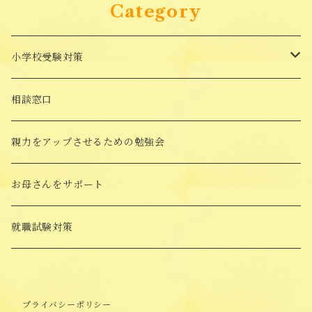
Category
小学校受験対策
面接対策講座
相談窓口
受験対策Goods
親力をアップさせるための勉強会
願書添削
お母さんをサポート
願書の書き方講座
就職試験対策
プライバシーポリシー