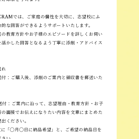
 CRAMでは、ご家庭の個性を大切に、志望校にふ
力的な回答ができるようサポートいたします。
庭の教育方針やお子様のエピソードを詳しくお伺い
を活かした回答となるよう丁寧に添削・アドバイス
。
流れ
の送付：ご購入後、添削のご案内と領収書を郵送いた
の送付：ご案内に沿って、志望理由・教育方針・お子
所の面接でお伝えになりたい内容を文章にまとめた
提出ください。
本文に「◯月◯日に納品希望」と、ご希望の納品日を
ださい。