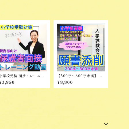
小学校受験 面接トレーニン
【300字～600字未満】 願
グ動画
書添削
¥3,850
¥8,800