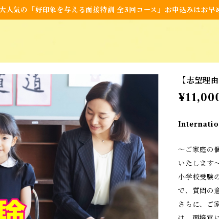
大人気の「好印象を与える面接特訓 全3回コース」お申込みはお早
【志望理
¥11,00
Internatio
〜ご家庭の
いたします
小学校受験
で、質問の
さらに、ご
は、面接官