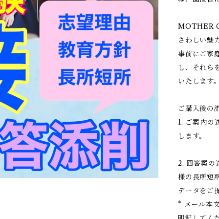
MOTHER
さわしい魅
事前にご家
し、それら
いたします
ご購入後の
1. ご案内
します。
2. 回答案
様の長所短
データをご
* メール
明記してく