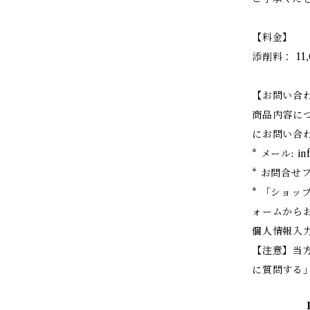
【料金】
添削料： 11
【お問い合
商品内容に
にお問い合
* メール:
in
* お問合せ
* 「ショッ
ォームから
個人情報入
【注意】当
に質問する