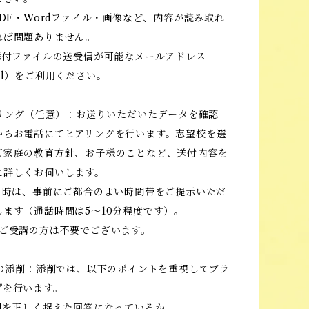
PDF・Wordファイル・画像など、内容が読み取れ
れば問題ありません。
で添付ファイルの送受信が可能なメールアドレス
il）をご利用ください。
アリング（任意）：お送りいただいたデータを確認
からお電話にてヒアリングを行います。志望校を選
ご家庭の教育方針、お子様のことなど、送付内容を
に詳しくお伺いします。
の日時は、事前にご都合のよい時間帯をご提示いただ
します（通話時間は5～10分程度です）。
をご受講の方は不要でございます。
容の添削：添削では、以下のポイントを重視してブラ
プを行います。
意図を正しく捉えた回答になっているか