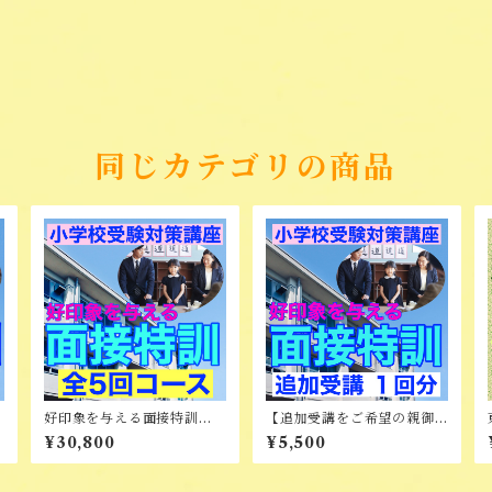
同じカテゴリの商品
好印象を与える面接特訓
【追加受講をご希望の親御
【全5回コース】
様向け】好印象を与える面
¥30,800
¥5,500
接特訓 追加受講 1回分