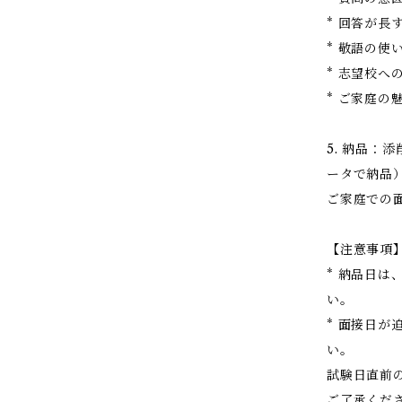
* 回答が長
* 敬語の使
* 志望校へ
* ご家庭の
5. 納品：
ータで納品
ご家庭での
【注意事項
* 納品日は
い。
* 面接日
い。
試験日直前
ご了承くだ