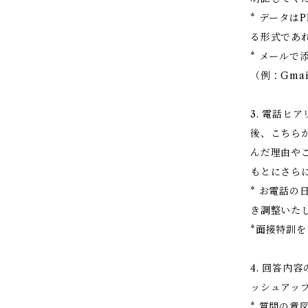
* データは
る形式であ
* メール
（例：Gma
3. 電話ヒ
後、こちら
んだ理由や
もとにさら
* お電話
き調整いた
*面接特訓
4. 回答内
ッシュアッ
* 質問の