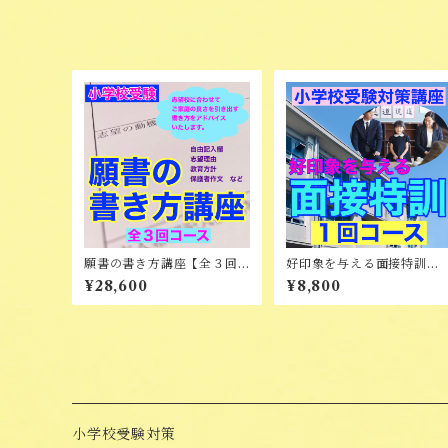
願書の書き方講座【全３回
好印象を与える面接特訓
コース】
（オンライン）
¥28,600
¥8,800
小学校受験対策